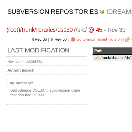
SUBVERSION REPOSITORIES
IDREAM
(root)
/
trunk
/
libraries
/
ds1307
/
src/
@ 45
- Rev 39
Rev 36
|
Rev 58
|
Go to most recent revision
|
LAST MODIFICATION
Path
/trunk/libraries/d
Rev 39 —
5028d 00h
Author:
jlesech
Log message:
Bibliothèque DS1307 : suppression d'une
fonction non utilisée.